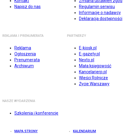
Kontakt
Zmiana ustawień zgód
Napisz do nas
Regulamin serwisu
Informacje o nadawcy
Deklaracja dostępności
REKLAMA I PRENUMERATA
PARTNERZY
Reklama
E-kiosk.pl
Ogłoszenia
E-gazety.pl
Prenumerata
Nexto.pl
Archiwum
Mała księgowość
Kancelarierp.pl
Wieści Rolnicze
Życie Warszawy
NASZE WYDARZENIA
Szkolenia i konferencje
MAPA STRONY
KALENDARIUM