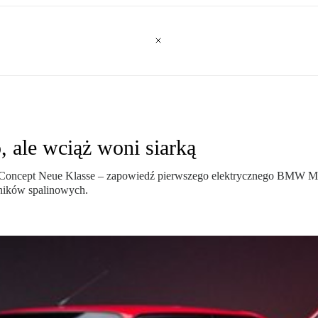
 ale wciąż woni siarką
cept Neue Klasse – zapowiedź pierwszego elektrycznego BMW M3. Cz
lników spalinowych.