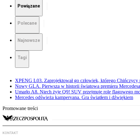
Powiązane
Polecane
Najnowsze
Tagi
XPENG L03. Zaprojektował go człowiek, którego Chińczycy p
Nowy GLA. Pierwsza w historii światowa premiera Mercedesa
Umarło A8. Niech żyje Q9! SUV przejmuje rolę flagowego m
Mercedes odświeża kampervana. Gra światłem i dźwiękiem
Promowane treści
KONTAKT