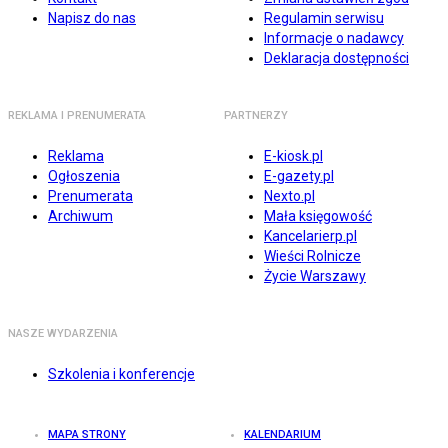
Napisz do nas
Regulamin serwisu
Informacje o nadawcy
Deklaracja dostępności
REKLAMA I PRENUMERATA
PARTNERZY
Reklama
E-kiosk.pl
Ogłoszenia
E-gazety.pl
Prenumerata
Nexto.pl
Archiwum
Mała księgowość
Kancelarierp.pl
Wieści Rolnicze
Życie Warszawy
NASZE WYDARZENIA
Szkolenia i konferencje
MAPA STRONY
KALENDARIUM