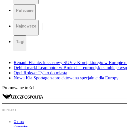
Polecane
Najnowsze
Tagi
Renault Filante: luksusowy SUV z Korei, którego w Europie 
Debiut marki Leapmotor w Brukseli – europejskie ambicje wspar
Opel Roks-e: Tylko do miasta
Nowa Kia Sportage zaprojektowana specjalnie dla Europy
Promowane treści
KONTAKT
O nas