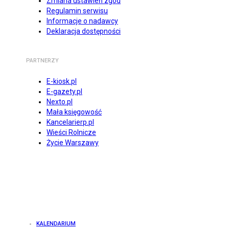
Zmiana ustawień zgód
Regulamin serwisu
Informacje o nadawcy
Deklaracja dostępności
PARTNERZY
E-kiosk.pl
E-gazety.pl
Nexto.pl
Mała księgowość
Kancelarierp.pl
Wieści Rolnicze
Życie Warszawy
KALENDARIUM