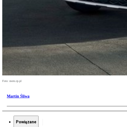
Foto: moto.rp.pl
Martin Śliwa
Powiązane