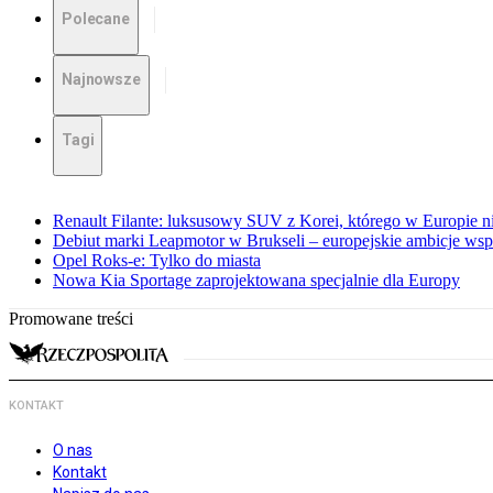
Polecane
Najnowsze
Tagi
Renault Filante: luksusowy SUV z Korei, którego w Europie 
Debiut marki Leapmotor w Brukseli – europejskie ambicje wspar
Opel Roks-e: Tylko do miasta
Nowa Kia Sportage zaprojektowana specjalnie dla Europy
Promowane treści
KONTAKT
O nas
Kontakt