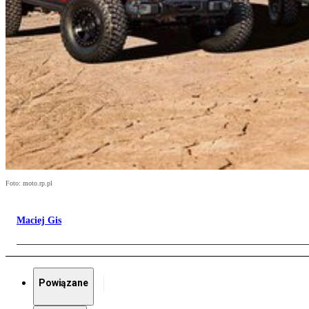
Foto: moto.rp.pl
Maciej Gis
Powiązane