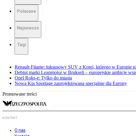
Polecane
Najnowsze
Tagi
Renault Filante: luksusowy SUV z Korei, którego w Europie 
Debiut marki Leapmotor w Brukseli – europejskie ambicje wspar
Opel Roks-e: Tylko do miasta
Nowa Kia Sportage zaprojektowana specjalnie dla Europy
Promowane treści
KONTAKT
O nas