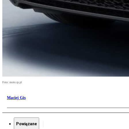
Foto: moto.rp.pl
Maciej Gis
Powiązane