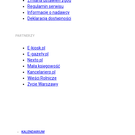
Zmiana ustawień zgód
Regulamin serwisu
Informacje o nadawcy
Deklaracja dostępności
PARTNERZY
E-kiosk.pl
E-gazety.pl
Nexto.pl
Mała księgowość
Kancelarierp.pl
Wieści Rolnicze
Życie Warszawy
KALENDARIUM