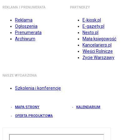
REKLAMA I PRENUMERATA
PARTNERZY
Reklama
E-kiosk.pl
Ogłoszenia
E-gazety.pl
Prenumerata
Nexto.pl
Archiwum
Mała księgowość
Kancelarierp.pl
Wieści Rolnicze
Życie Warszawy
NASZE WYDARZENIA
Szkolenia i konferencje
MAPA STRONY
KALENDARIUM
OFERTA PRODUKTOWA