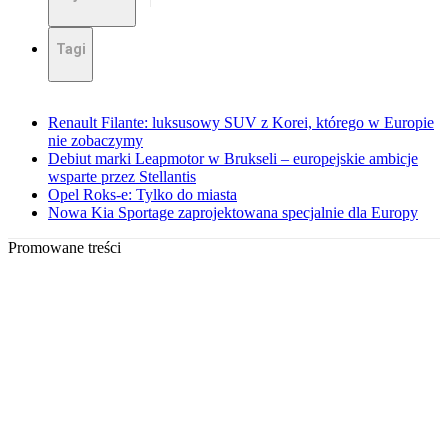
Tagi
Renault Filante: luksusowy SUV z Korei, którego w Europie
nie zobaczymy
Debiut marki Leapmotor w Brukseli – europejskie ambicje
wsparte przez Stellantis
Opel Roks-e: Tylko do miasta
Nowa Kia Sportage zaprojektowana specjalnie dla Europy
Promowane treści