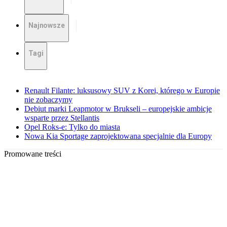
Najnowsze
Tagi
Renault Filante: luksusowy SUV z Korei, którego w Europie
nie zobaczymy
Debiut marki Leapmotor w Brukseli – europejskie ambicje
wsparte przez Stellantis
Opel Roks-e: Tylko do miasta
Nowa Kia Sportage zaprojektowana specjalnie dla Europy
Promowane treści