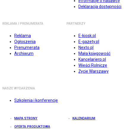
Informacje o nadawcy
Deklaracja dostępności
REKLAMA I PRENUMERATA
PARTNERZY
Reklama
E-kiosk.pl
Ogłoszenia
E-gazety.pl
Prenumerata
Nexto.pl
Archiwum
Mała księgowość
Kancelarierp.pl
Wieści Rolnicze
Życie Warszawy
NASZE WYDARZENIA
Szkolenia i konferencje
MAPA STRONY
KALENDARIUM
OFERTA PRODUKTOWA