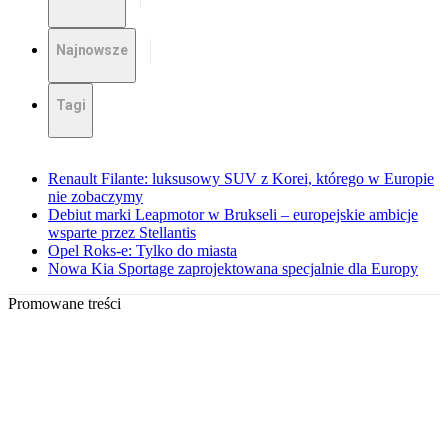
Najnowsze
Tagi
Renault Filante: luksusowy SUV z Korei, którego w Europie
nie zobaczymy
Debiut marki Leapmotor w Brukseli – europejskie ambicje
wsparte przez Stellantis
Opel Roks-e: Tylko do miasta
Nowa Kia Sportage zaprojektowana specjalnie dla Europy
Promowane treści