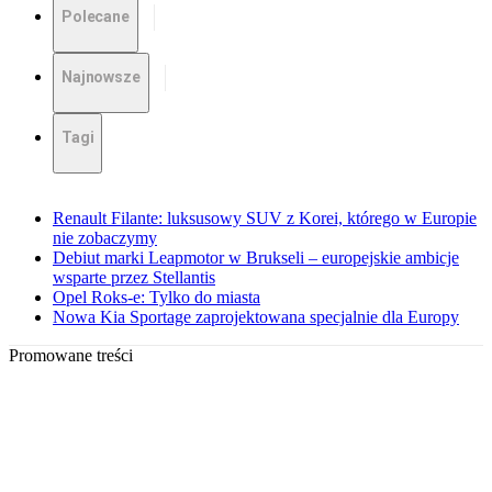
Polecane
Najnowsze
Tagi
Renault Filante: luksusowy SUV z Korei, którego w Europie
nie zobaczymy
Debiut marki Leapmotor w Brukseli – europejskie ambicje
wsparte przez Stellantis
Opel Roks-e: Tylko do miasta
Nowa Kia Sportage zaprojektowana specjalnie dla Europy
Promowane treści