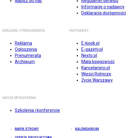
Napisz do nas
Regulamin serwisu
Informacje o nadawcy
Deklaracja dostępności
REKLAMA I PRENUMERATA
PARTNERZY
Reklama
E-kiosk.pl
Ogłoszenia
E-gazety.pl
Prenumerata
Nexto.pl
Archiwum
Mała księgowość
Kancelarierp.pl
Wieści Rolnicze
Życie Warszawy
NASZE WYDARZENIA
Szkolenia i konferencje
MAPA STRONY
KALENDARIUM
OFERTA PRODUKTOWA