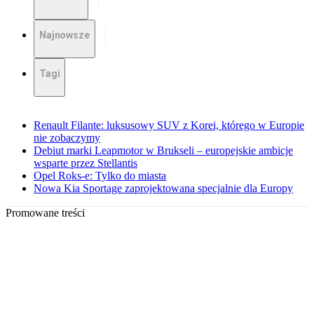
Najnowsze
Tagi
Renault Filante: luksusowy SUV z Korei, którego w Europie
nie zobaczymy
Debiut marki Leapmotor w Brukseli – europejskie ambicje
wsparte przez Stellantis
Opel Roks-e: Tylko do miasta
Nowa Kia Sportage zaprojektowana specjalnie dla Europy
Promowane treści