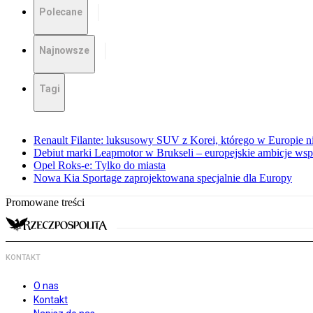
Polecane
Najnowsze
Tagi
Renault Filante: luksusowy SUV z Korei, którego w Europie 
Debiut marki Leapmotor w Brukseli – europejskie ambicje wspar
Opel Roks-e: Tylko do miasta
Nowa Kia Sportage zaprojektowana specjalnie dla Europy
Promowane treści
KONTAKT
O nas
Kontakt