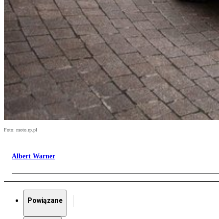
Foto: moto.rp.pl
Albert Warner
Powiązane