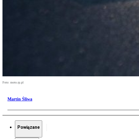
Foto: moto.rp.pl
Martin Śliwa
Powiązane