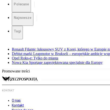
Polecane
Najnowsze
Tagi
Renault Filante: luksusowy SUV z Korei, którego w Europie 
Debiut marki Leapmotor w Brukseli – europejskie ambicje wspar
Opel Roks-e: Tylko do miasta
Nowa Kia Sportage zaprojektowana specjalnie dla Europy
Promowane treści
KONTAKT
O nas
Kontakt