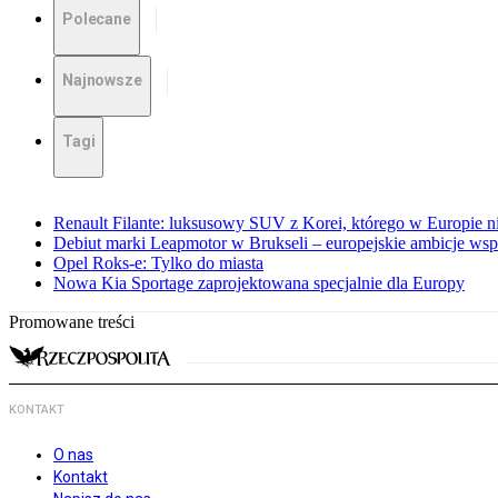
Polecane
Najnowsze
Tagi
Renault Filante: luksusowy SUV z Korei, którego w Europie 
Debiut marki Leapmotor w Brukseli – europejskie ambicje wspar
Opel Roks-e: Tylko do miasta
Nowa Kia Sportage zaprojektowana specjalnie dla Europy
Promowane treści
KONTAKT
O nas
Kontakt