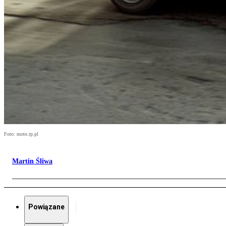
Foto: moto.rp.pl
Martin Śliwa
Powiązane