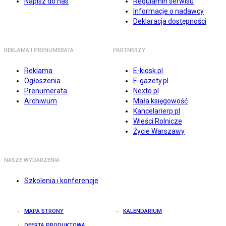
Napisz do nas
Regulamin serwisu
Informacje o nadawcy
Deklaracja dostępności
REKLAMA I PRENUMERATA
PARTNERZY
Reklama
E-kiosk.pl
Ogłoszenia
E-gazety.pl
Prenumerata
Nexto.pl
Archiwum
Mała księgowość
Kancelarierp.pl
Wieści Rolnicze
Życie Warszawy
NASZE WYDARZENIA
Szkolenia i konferencje
MAPA STRONY
KALENDARIUM
OFERTA PRODUKTOWA