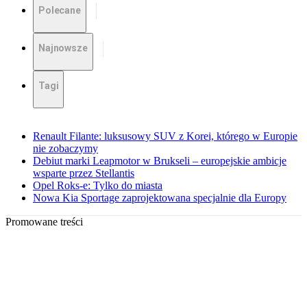
Polecane
Najnowsze
Tagi
Renault Filante: luksusowy SUV z Korei, którego w Europie
nie zobaczymy
Debiut marki Leapmotor w Brukseli – europejskie ambicje
wsparte przez Stellantis
Opel Roks-e: Tylko do miasta
Nowa Kia Sportage zaprojektowana specjalnie dla Europy
Promowane treści