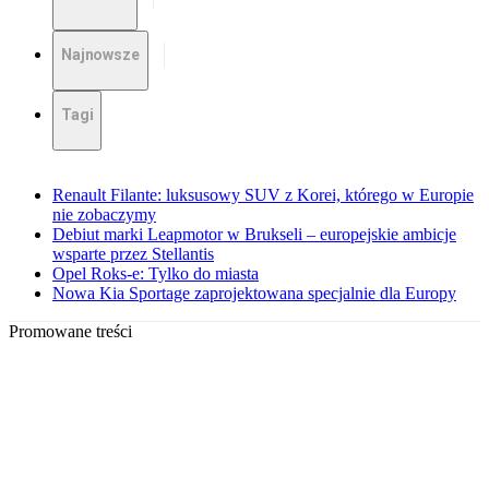
Najnowsze
Tagi
Renault Filante: luksusowy SUV z Korei, którego w Europie
nie zobaczymy
Debiut marki Leapmotor w Brukseli – europejskie ambicje
wsparte przez Stellantis
Opel Roks-e: Tylko do miasta
Nowa Kia Sportage zaprojektowana specjalnie dla Europy
Promowane treści