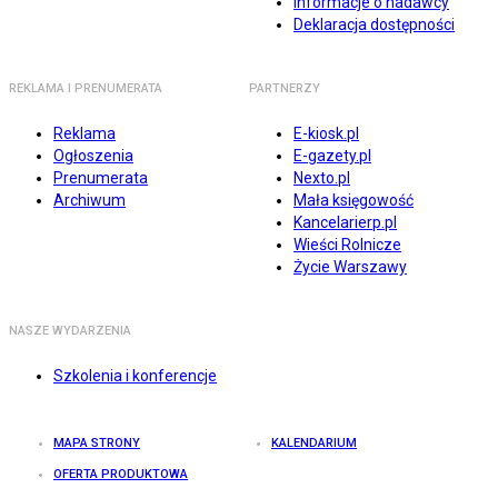
Informacje o nadawcy
Deklaracja dostępności
REKLAMA I PRENUMERATA
PARTNERZY
Reklama
E-kiosk.pl
Ogłoszenia
E-gazety.pl
Prenumerata
Nexto.pl
Archiwum
Mała księgowość
Kancelarierp.pl
Wieści Rolnicze
Życie Warszawy
NASZE WYDARZENIA
Szkolenia i konferencje
MAPA STRONY
KALENDARIUM
OFERTA PRODUKTOWA