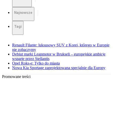
Najnowsze
Tagi
Renault Filante: luksusowy SUV z Korei, którego w Europie
nie zobaczymy
Debiut marki Leapmotor w Brukseli – europejskie ambicje
wsparte przez Stellantis
Opel Roks-e: Tylko do miasta
Nowa Kia Sportage zaprojektowana specjalnie dla Europy
Promowane treści