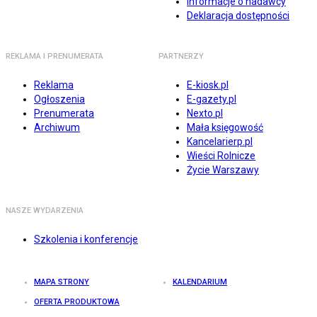
Informacje o nadawcy
Deklaracja dostępności
REKLAMA I PRENUMERATA
PARTNERZY
Reklama
E-kiosk.pl
Ogłoszenia
E-gazety.pl
Prenumerata
Nexto.pl
Archiwum
Mała księgowość
Kancelarierp.pl
Wieści Rolnicze
Życie Warszawy
NASZE WYDARZENIA
Szkolenia i konferencje
MAPA STRONY
KALENDARIUM
OFERTA PRODUKTOWA