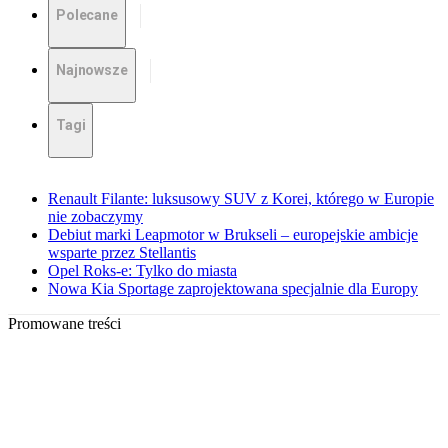
Polecane
Najnowsze
Tagi
Renault Filante: luksusowy SUV z Korei, którego w Europie
nie zobaczymy
Debiut marki Leapmotor w Brukseli – europejskie ambicje
wsparte przez Stellantis
Opel Roks-e: Tylko do miasta
Nowa Kia Sportage zaprojektowana specjalnie dla Europy
Promowane treści