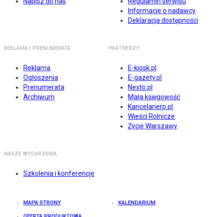
Napisz do nas
Regulamin serwisu
Informacje o nadawcy
Deklaracja dostępności
REKLAMA I PRENUMERATA
PARTNERZY
Reklama
E-kiosk.pl
Ogłoszenia
E-gazety.pl
Prenumerata
Nexto.pl
Archiwum
Mała księgowość
Kancelarierp.pl
Wieści Rolnicze
Życie Warszawy
NASZE WYDARZENIA
Szkolenia i konferencje
MAPA STRONY
KALENDARIUM
OFERTA PRODUKTOWA