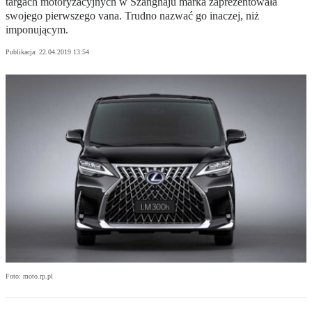
targach motoryzacyjnych w Szanghaju marka zaprezentowała
swojego pierwszego vana. Trudno nazwać go inaczej, niż
imponującym.
Publikacja:
22.04.2019 13:54
Foto: moto.rp.pl