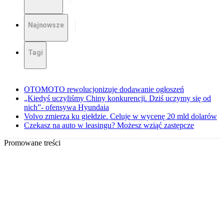
Najnowsze
Tagi
OTOMOTO rewolucjonizuje dodawanie ogłoszeń
„Kiedyś uczyliśmy Chiny konkurencji. Dziś uczymy się od
nich”- ofensywa Hyundaia
Volvo zmierza ku giełdzie. Celuje w wycenę 20 mld dolarów
Czekasz na auto w leasingu? Możesz wziąć zastępcze
Promowane treści