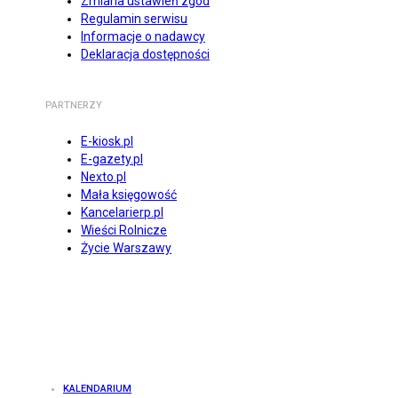
Zmiana ustawień zgód
Regulamin serwisu
Informacje o nadawcy
Deklaracja dostępności
PARTNERZY
E-kiosk.pl
E-gazety.pl
Nexto.pl
Mała księgowość
Kancelarierp.pl
Wieści Rolnicze
Życie Warszawy
KALENDARIUM