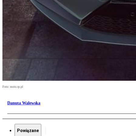
Foto: moto.rp.pl
Danuta Walewska
Powiązane