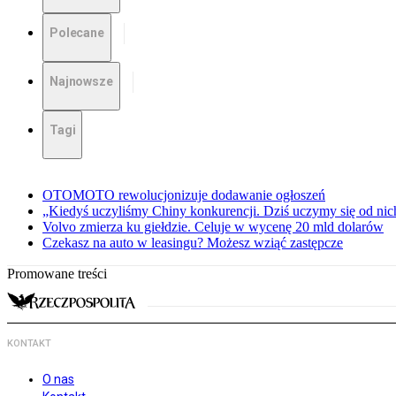
Polecane
Najnowsze
Tagi
OTOMOTO rewolucjonizuje dodawanie ogłoszeń
„Kiedyś uczyliśmy Chiny konkurencji. Dziś uczymy się od ni
Volvo zmierza ku giełdzie. Celuje w wycenę 20 mld dolarów
Czekasz na auto w leasingu? Możesz wziąć zastępcze
Promowane treści
KONTAKT
O nas