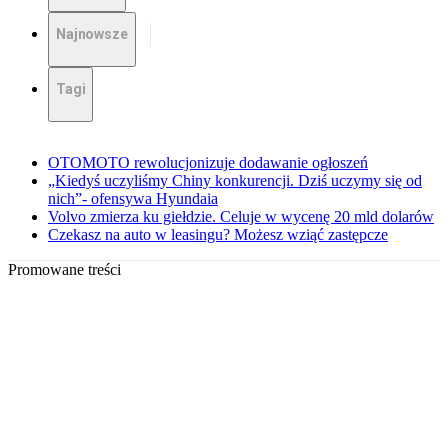
Najnowsze
Tagi
OTOMOTO rewolucjonizuje dodawanie ogłoszeń
„Kiedyś uczyliśmy Chiny konkurencji. Dziś uczymy się od
nich”- ofensywa Hyundaia
Volvo zmierza ku giełdzie. Celuje w wycenę 20 mld dolarów
Czekasz na auto w leasingu? Możesz wziąć zastępcze
Promowane treści