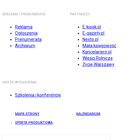
REKLAMA I PRENUMERATA
PARTNERZY
Reklama
E-kiosk.pl
Ogłoszenia
E-gazety.pl
Prenumerata
Nexto.pl
Archiwum
Mała księgowość
Kancelarierp.pl
Wieści Rolnicze
Życie Warszawy
NASZE WYDARZENIA
Szkolenia i konferencje
MAPA STRONY
KALENDARIUM
OFERTA PRODUKTOWA