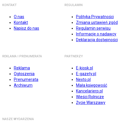
KONTAKT
REGULAMIN
O nas
Polityka Prywatności
Kontakt
Zmiana ustawień zgód
Napisz do nas
Regulamin serwisu
Informacje o nadawcy
Deklaracja dostępności
REKLAMA I PRENUMERATA
PARTNERZY
Reklama
E-kiosk.pl
Ogłoszenia
E-gazety.pl
Prenumerata
Nexto.pl
Archiwum
Mała księgowość
Kancelarierp.pl
Wieści Rolnicze
Życie Warszawy
NASZE WYDARZENIA