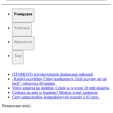
Powiązane
Polecane
Najnowsze
Tagi
OTOMOTO rewolucjonizuje dodawanie ogłoszeń
„Kiedyś uczyliśmy Chiny konkurencji. Dziś uczymy się od
nich”- ofensywa Hyundaia
Volvo zmierza ku giełdzie. Celuje w wycenę 20 mld dolarów
Czekasz na auto w leasingu? Możesz wziąć zastępcze
Ceny samochodów kompaktowych wzrosły o 63 proc.
Promowane treści