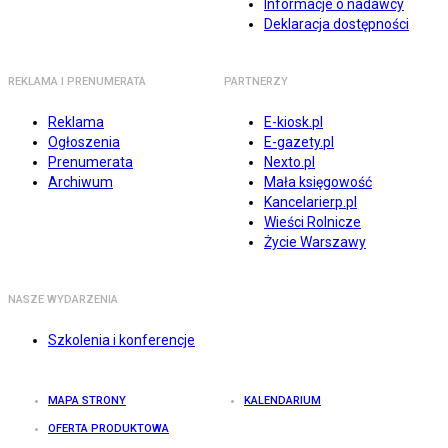
Informacje o nadawcy
Deklaracja dostępności
REKLAMA I PRENUMERATA
PARTNERZY
Reklama
E-kiosk.pl
Ogłoszenia
E-gazety.pl
Prenumerata
Nexto.pl
Archiwum
Mała księgowość
Kancelarierp.pl
Wieści Rolnicze
Życie Warszawy
NASZE WYDARZENIA
Szkolenia i konferencje
MAPA STRONY
KALENDARIUM
OFERTA PRODUKTOWA