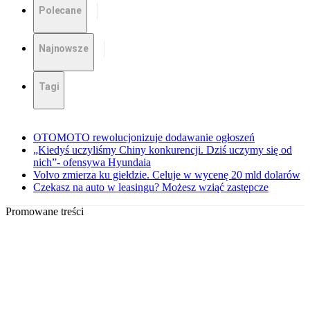
Polecane
Najnowsze
Tagi
OTOMOTO rewolucjonizuje dodawanie ogłoszeń
„Kiedyś uczyliśmy Chiny konkurencji. Dziś uczymy się od
nich”- ofensywa Hyundaia
Volvo zmierza ku giełdzie. Celuje w wycenę 20 mld dolarów
Czekasz na auto w leasingu? Możesz wziąć zastępcze
Promowane treści