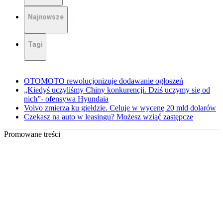
Najnowsze
Tagi
OTOMOTO rewolucjonizuje dodawanie ogłoszeń
„Kiedyś uczyliśmy Chiny konkurencji. Dziś uczymy się od
nich”- ofensywa Hyundaia
Volvo zmierza ku giełdzie. Celuje w wycenę 20 mld dolarów
Czekasz na auto w leasingu? Możesz wziąć zastępcze
Promowane treści