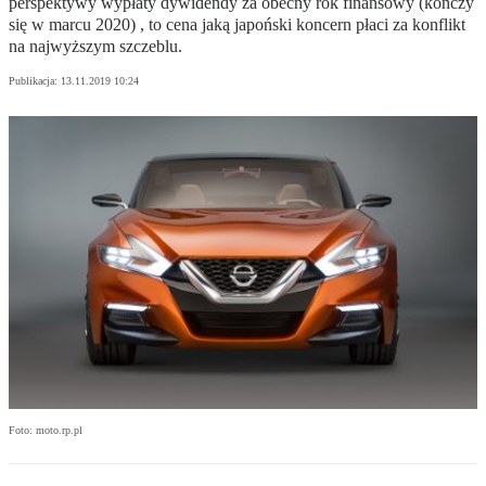
perspektywy wypłaty dywidendy za obecny rok finansowy (kończy
się w marcu 2020) , to cena jaką japoński koncern płaci za konflikt
na najwyższym szczeblu.
Publikacja:
13.11.2019 10:24
Foto: moto.rp.pl