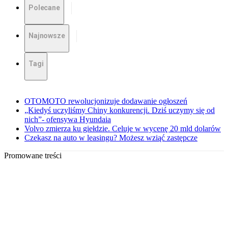
Polecane
Najnowsze
Tagi
OTOMOTO rewolucjonizuje dodawanie ogłoszeń
„Kiedyś uczyliśmy Chiny konkurencji. Dziś uczymy się od
nich”- ofensywa Hyundaia
Volvo zmierza ku giełdzie. Celuje w wycenę 20 mld dolarów
Czekasz na auto w leasingu? Możesz wziąć zastępcze
Promowane treści