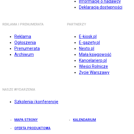
Informacje o nadawcy
Deklaracja dostępności
REKLAMA I PRENUMERATA
PARTNERZY
Reklama
E-kiosk.pl
Ogłoszenia
E-gazety.pl
Prenumerata
Nexto.pl
Archiwum
Mała księgowość
Kancelarierp.pl
Wieści Rolnicze
Życie Warszawy
NASZE WYDARZENIA
Szkolenia i konferencje
MAPA STRONY
KALENDARIUM
OFERTA PRODUKTOWA