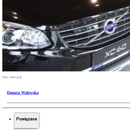
Foto: moto.rp.pl
Danuta Walewska
Powiązane