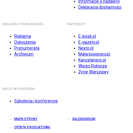
Informacje o nadawcy
Deklaracja dostępności
REKLAMA I PRENUMERATA
PARTNERZY
Reklama
E-kiosk.pl
Ogłoszenia
E-gazety.pl
Prenumerata
Nexto.pl
Archiwum
Mała księgowość
Kancelarierp.pl
Wieści Rolnicze
Życie Warszawy
NASZE WYDARZENIA
Szkolenia i konferencje
MAPA STRONY
KALENDARIUM
OFERTA PRODUKTOWA