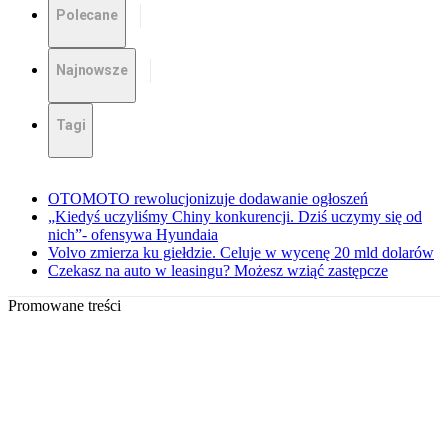
Polecane
Najnowsze
Tagi
OTOMOTO rewolucjonizuje dodawanie ogłoszeń
„Kiedyś uczyliśmy Chiny konkurencji. Dziś uczymy się od
nich”- ofensywa Hyundaia
Volvo zmierza ku giełdzie. Celuje w wycenę 20 mld dolarów
Czekasz na auto w leasingu? Możesz wziąć zastępcze
Promowane treści