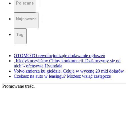
Polecane
Najnowsze
Tagi
OTOMOTO rewolucjonizuje dodawanie ogłoszeń
„Kiedyś uczyliśmy Chiny konkurencji. Dziś uczymy się od
nich”- ofensywa Hyundaia
Volvo zmierza ku giełdzie. Celuje w wycenę 20 mld dolarów
Czekasz na auto w leasingu? Możesz wziąć zastępcze
Promowane treści