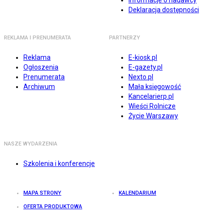
Informacje o nadawcy
Deklaracja dostępności
REKLAMA I PRENUMERATA
PARTNERZY
Reklama
E-kiosk.pl
Ogłoszenia
E-gazety.pl
Prenumerata
Nexto.pl
Archiwum
Mała księgowość
Kancelarierp.pl
Wieści Rolnicze
Życie Warszawy
NASZE WYDARZENIA
Szkolenia i konferencje
MAPA STRONY
KALENDARIUM
OFERTA PRODUKTOWA