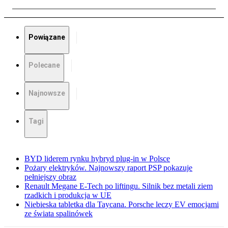
Powiązane
Polecane
Najnowsze
Tagi
BYD liderem rynku hybryd plug-in w Polsce
Pożary elektryków. Najnowszy raport PSP pokazuje
pełniejszy obraz
Renault Megane E-Tech po liftingu. Silnik bez metali ziem
rzadkich i produkcja w UE
Niebieska tabletka dla Taycana. Porsche leczy EV emocjami
ze świata spalinówek