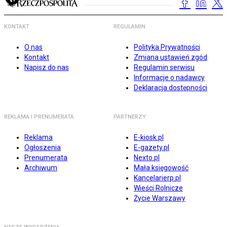
KONTAKT
REGULAMIN
O nas
Polityka Prywatności
Kontakt
Zmiana ustawień zgód
Napisz do nas
Regulamin serwisu
Informacje o nadawcy
Deklaracja dostępności
REKLAMA I PRENUMERATA
PARTNERZY
Reklama
E-kiosk.pl
Ogłoszenia
E-gazety.pl
Prenumerata
Nexto.pl
Archiwum
Mała księgowość
Kancelarierp.pl
Wieści Rolnicze
Życie Warszawy