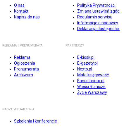
O nas
Polityka Prywatności
Kontakt
Zmiana ustawień zgód
Napisz do nas
Regulamin serwisu
Informacje o nadawcy
Deklaracja dostępności
REKLAMA I PRENUMERATA
PARTNERZY
Reklama
E-kiosk.pl
Ogłoszenia
E-gazety.pl
Prenumerata
Nexto.pl
Archiwum
Mała księgowość
Kancelarierp.pl
Wieści Rolnicze
Życie Warszawy
NASZE WYDARZENIA
Szkolenia i konferencje