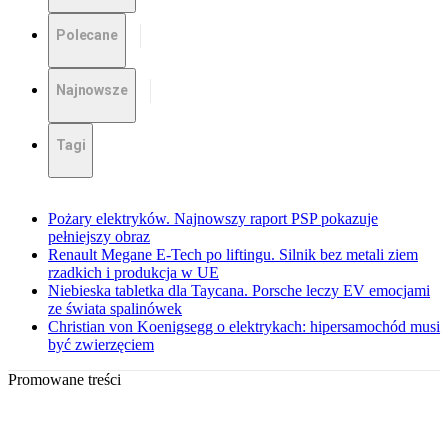
Polecane
Najnowsze
Tagi
Pożary elektryków. Najnowszy raport PSP pokazuje
pełniejszy obraz
Renault Megane E-Tech po liftingu. Silnik bez metali ziem
rzadkich i produkcja w UE
Niebieska tabletka dla Taycana. Porsche leczy EV emocjami
ze świata spalinówek
Christian von Koenigsegg o elektrykach: hipersamochód musi
być zwierzęciem
Promowane treści