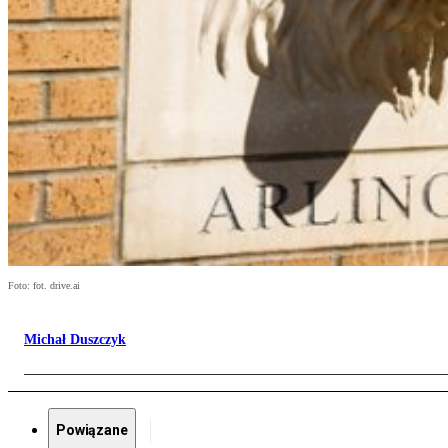
Foto: fot. drive.ai
Michał Duszczyk
Powiązane