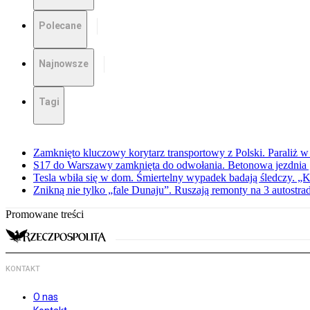
Polecane
Najnowsze
Tagi
Zamknięto kluczowy korytarz transportowy z Polski. Paraliż w
S17 do Warszawy zamknięta do odwołania. Betonowa jezdnia „
Tesla wbiła się w dom. Śmiertelny wypadek badają śledczy. „K
Znikną nie tylko „fale Dunaju”. Ruszają remonty na 3 autostra
Promowane treści
KONTAKT
O nas