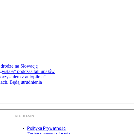
 drodze na Słowację
wstała” podczas fali upałów
orzystałem z autopilota"
dach. Będą utrudnienia
REGULAMIN
Polityka Prywatności