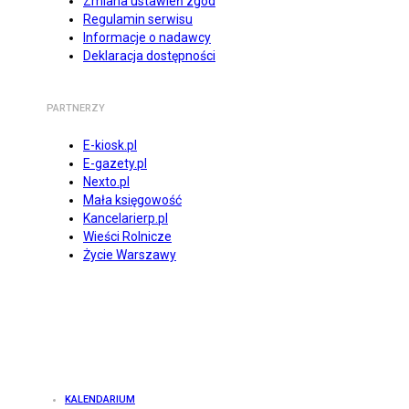
Zmiana ustawień zgód
Regulamin serwisu
Informacje o nadawcy
Deklaracja dostępności
PARTNERZY
E-kiosk.pl
E-gazety.pl
Nexto.pl
Mała księgowość
Kancelarierp.pl
Wieści Rolnicze
Życie Warszawy
KALENDARIUM