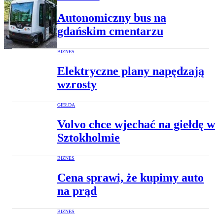
Autonomiczny bus na
gdańskim cmentarzu
BIZNES
Elektryczne plany napędzają
wzrosty
GIEŁDA
Volvo chce wjechać na giełdę w
Sztokholmie
BIZNES
Cena sprawi, że kupimy auto
na prąd
BIZNES