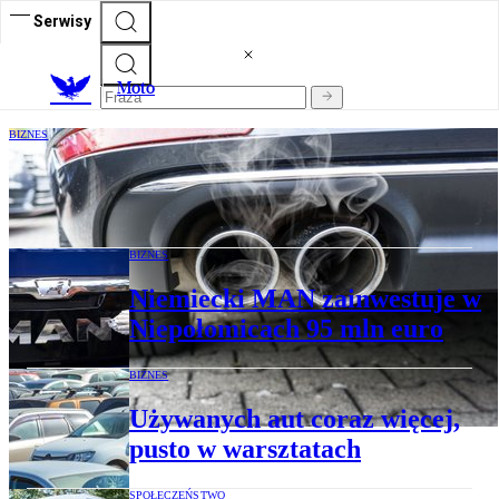
Serwisy
M
oto
BIZNES
Śledztwo dieselgate nabrało rozmachu we
Francji
BIZNES
Niemiecki MAN zainwestuje w
Niepołomicach 95 mln euro
BIZNES
Używanych aut coraz więcej,
pusto w warsztatach
SPOŁECZEŃSTWO