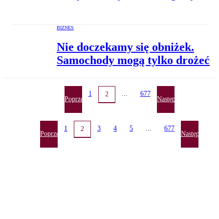
BIZNES
Nie doczekamy się obniżek.
Samochody mogą tylko drożeć
1
...
677
2
Poprzednia
Następna
1
3
4
5
...
677
2
Poprzednia
Następna