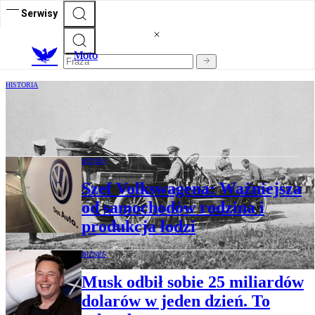
Serwisy
M
oto
HISTORIA
Motoryzacja za cara Mikołaja II
BIZNES
Szef Volkswagena: Ważniejsza
od samochodów rodzina i
produkcja łodzi
BIZNES
Musk odbił sobie 25 miliardów
dolarów w jeden dzień. To