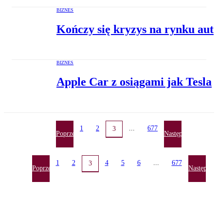
BIZNES
Kończy się kryzys na rynku aut
BIZNES
Apple Car z osiągami jak Tesla
1
2
...
677
3
Poprzednia
Następna
1
2
4
5
6
...
677
3
Poprzednia
Następna