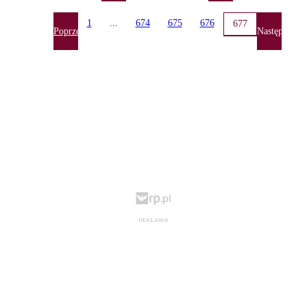
1
...
674
675
676
677
Poprzednia
Następna