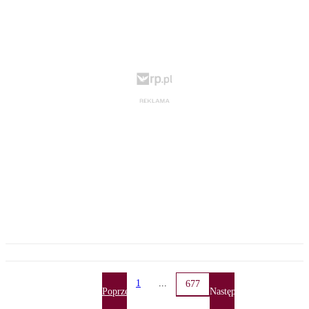
1
...
677
Poprzednia
Następna