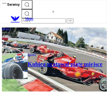
Serwisy
M
oto
BIZNES
Kubica musiał gonić rywali
BIZNES
Kubica uratował piąte miejsce