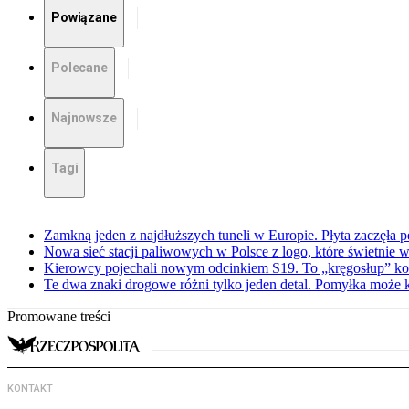
Powiązane
Polecane
Najnowsze
Tagi
Zamkną jeden z najdłuższych tuneli w Europie. Płyta zaczęła 
Nowa sieć stacji paliwowych w Polsce z logo, które świetnie w
Kierowcy pojechali nowym odcinkiem S19. To „kręgosłup” ko
Te dwa znaki drogowe różni tylko jeden detal. Pomyłka może 
Promowane treści
KONTAKT