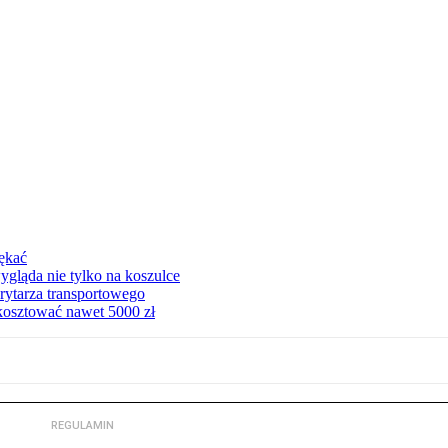
pękać
ygląda nie tylko na koszulce
rytarza transportowego
kosztować nawet 5000 zł
REGULAMIN