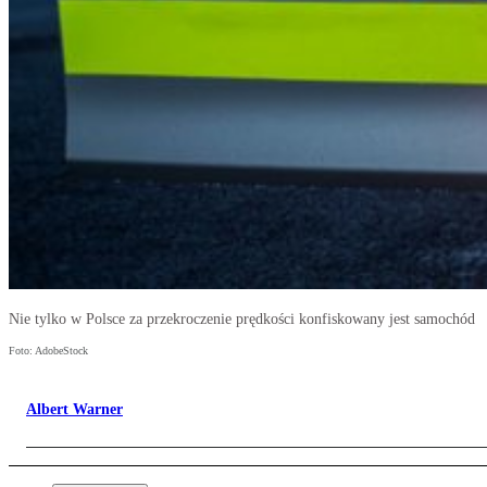
Nie tylko w Polsce za przekroczenie prędkości konfiskowany jest samochód
Foto: AdobeStock
Albert Warner