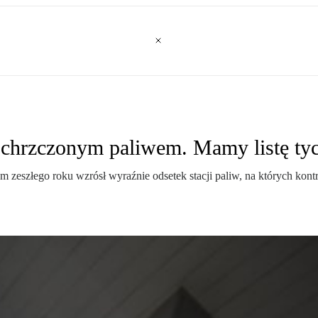
 z chrzczonym paliwem. Mamy listę ty
em zeszłego roku wzrósł wyraźnie odsetek stacji paliw, na których kon