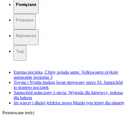
Powiązane
Polecane
Najnowsze
Tagi
Europa poczeka, Chiny pojadą same. Volkswagen szykuje
autonomię poziomu 3
Toyota i Nvidia budują świat sterowany przez AI. Samochód
to dopiero początek
Samochód połączony z siecią. Wygoda dla kierowcy, pokusa
dla hakera
Im więcej i dłużej jeździsz nową Mazdą tym lepiej dla planety
Promowane treści