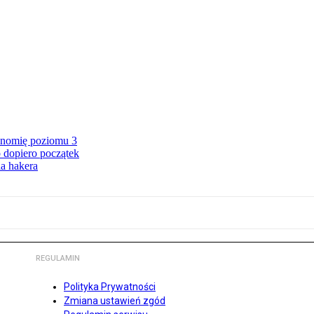
onomię poziomu 3
 dopiero początek
a hakera
REGULAMIN
Polityka Prywatności
Zmiana ustawień zgód