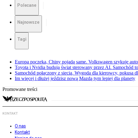
Polecane
Najnowsze
Tagi
Europa poczeka, Chiny pojadą same. Volkswagen szykuje aut
Toyota i Nvidia budują świat sterowany przez AI. Samochód to
Samochód połączony z siecią. Wygoda dla kierowcy, pokusa dl
Im więcej i dłużej jeździsz nową Mazdą tym lepiej dla planety
Promowane treści
KONTAKT
O nas
Kontakt