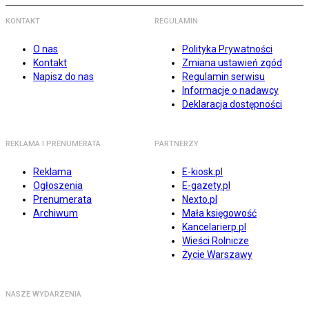
KONTAKT
REGULAMIN
O nas
Polityka Prywatności
Kontakt
Zmiana ustawień zgód
Napisz do nas
Regulamin serwisu
Informacje o nadawcy
Deklaracja dostępności
REKLAMA I PRENUMERATA
PARTNERZY
Reklama
E-kiosk.pl
Ogłoszenia
E-gazety.pl
Prenumerata
Nexto.pl
Archiwum
Mała księgowość
Kancelarierp.pl
Wieści Rolnicze
Życie Warszawy
NASZE WYDARZENIA