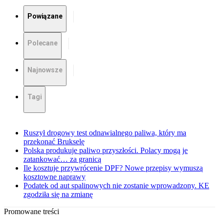
Powiązane
Polecane
Najnowsze
Tagi
Ruszył drogowy test odnawialnego paliwa, który ma
przekonać Brukselę
Polska produkuje paliwo przyszłości. Polacy mogą je
zatankować… za granicą
Ile kosztuje przywrócenie DPF? Nowe przepisy wymuszą
kosztowne naprawy
Podatek od aut spalinowych nie zostanie wprowadzony. KE
zgodziła się na zmianę
Promowane treści