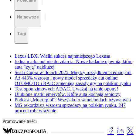
Polecane
Najnowsze
Tagi
Lexus LBX. Wielki sukces najmniejszego Lexusa
Jedna marka aut nie do zdarcia. Nowe badanie ujawnia, które
auta "żyją" najdłużej
Seat i Cupra w flotach 2025. Między rozsądkiem a emocjami
Aż 443% wzrostu i nowy model sprzedaży aut online:
OTOMOTO i BAIC zmieniają zasady gry na polskim rynku
Test opon zimowych ADAC. Uważaj na tanie opony!
Ulubione marki emerytów. Które auta kochają seniorzy
Podcast „Moto rp.pl”: Wszystko o samochodach używanych
MG rekordzistą wzrostu sprzedaży na polskim rynku. 247
procent robi wrażenie
Promowane treści