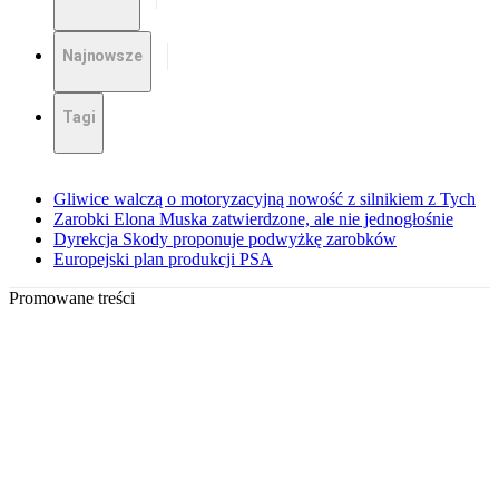
Najnowsze
Tagi
Gliwice walczą o motoryzacyjną nowość z silnikiem z Tych
Zarobki Elona Muska zatwierdzone, ale nie jednogłośnie
Dyrekcja Skody proponuje podwyżkę zarobków
Europejski plan produkcji PSA
Promowane treści