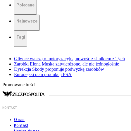
Polecane
Najnowsze
Tagi
Gliwice walczą o motoryzacyjną nowość z silnikiem z Tych
Zarobki Elona Muska zatwierdzone, ale nie jednogłośnie
Dyrekcja Skody proponuje podwyżkę zarobków
Europejski plan produkcji PSA
Promowane treści
KONTAKT
O nas
Kontakt