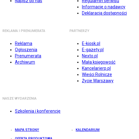
Napisz do nas
Regulamin serwisu
Informacje o nadawcy
Deklaracja dostępności
REKLAMA I PRENUMERATA
PARTNERZY
Reklama
E-kiosk.pl
Ogłoszenia
E-gazety.pl
Prenumerata
Nexto.pl
Archiwum
Mała księgowość
Kancelarierp.pl
Wieści Rolnicze
Życie Warszawy
NASZE WYDARZENIA
Szkolenia i konferencje
MAPA STRONY
KALENDARIUM
OFERTA PRODUKTOWA