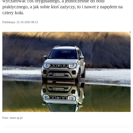
wyczarować coś oryginalnego, a jednocześnie do bólu
praktycznego, a jak sobie ktoś zażyczy, to i nawet z napędem na
cztery koła.
Publikacja:
22.10.2020 08:12
Foto: moto.rp.pl