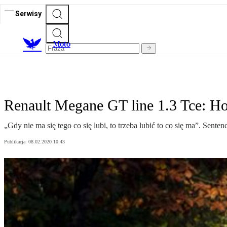
Serwisy
M
oto
Renault Megane GT line 1.3 Tce: H
„Gdy nie ma się tego co się lubi, to trzeba lubić to co się ma”. Sen
Publikacja:
08.02.2020 10:43