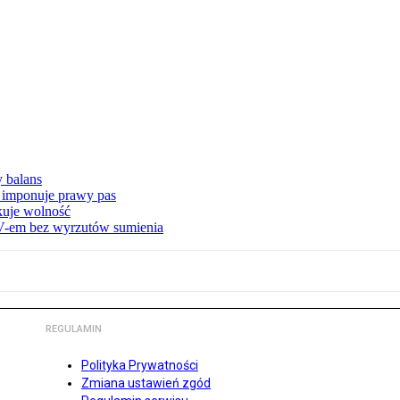
y balans
 imponuje prawy pas
akuje wolność
-em bez wyrzutów sumienia
REGULAMIN
Polityka Prywatności
Zmiana ustawień zgód