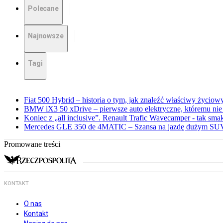
Polecane
Najnowsze
Tagi
Fiat 500 Hybrid – historia o tym, jak znaleźć właściwy życiow
BMW iX3 50 xDrive – pierwsze auto elektryczne, któremu nie
Koniec z „all inclusive”. Renault Trafic Wavecamper - tak sm
Mercedes GLE 350 de 4MATIC – Szansa na jazdę dużym SUV
Promowane treści
KONTAKT
O nas
Kontakt