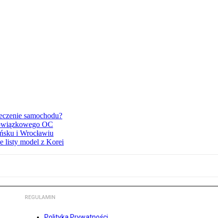
ieczenie samochodu?
obowiązkowego OC
ńsku i Wrocławiu
e listy model z Korei
REGULAMIN
Polityka Prywatności