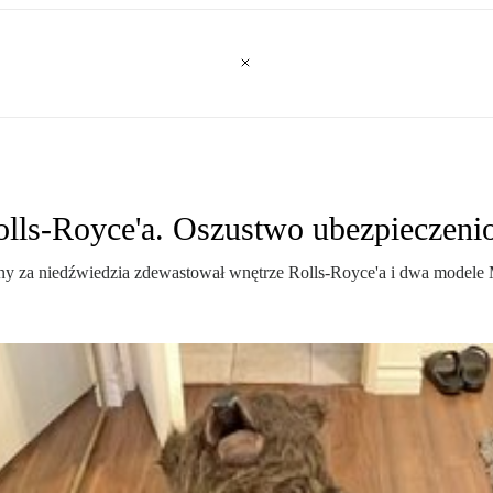
olls-Royce'a. Oszustwo ubezpiecze
y za niedźwiedzia zdewastował wnętrze Rolls-Royce'a i dwa modele 