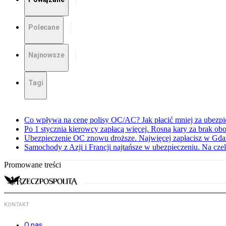
Polecane
Najnowsze
Tagi
Co wpływa na cenę polisy OC/AC? Jak płacić mniej za ubezp
Po 1 stycznia kierowcy zapłacą więcej. Rosną kary za brak 
Ubezpieczenie OC znowu droższe. Najwięcej zapłacisz w Gda
Samochody z Azji i Francji najtańsze w ubezpieczeniu. Na czel
Promowane treści
KONTAKT
O nas