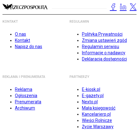
KONTAKT
REGULAMIN
O nas
Polityka Prywatności
Kontakt
Zmiana ustawień zgód
Napisz do nas
Regulamin serwisu
Informacje o nadawcy
Deklaracja dostępności
REKLAMA I PRENUMERATA
PARTNERZY
Reklama
E-kiosk.pl
Ogłoszenia
E-gazety.pl
Prenumerata
Nexto.pl
Archiwum
Mała księgowość
Kancelarierp.pl
Wieści Rolnicze
Życie Warszawy