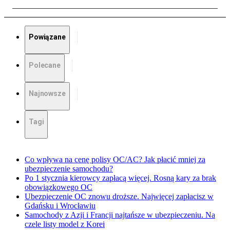
Powiązane
Polecane
Najnowsze
Tagi
Co wpływa na cenę polisy OC/AC? Jak płacić mniej za
ubezpieczenie samochodu?
Po 1 stycznia kierowcy zapłacą więcej. Rosną kary za brak
obowiązkowego OC
Ubezpieczenie OC znowu droższe. Najwięcej zapłacisz w
Gdańsku i Wrocławiu
Samochody z Azji i Francji najtańsze w ubezpieczeniu. Na
czele listy model z Korei