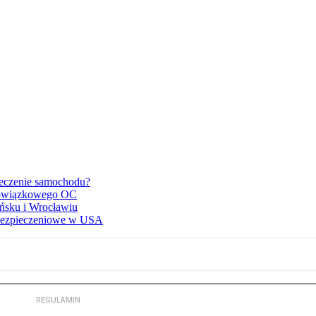
ieczenie samochodu?
obowiązkowego OC
ńsku i Wrocławiu
ubezpieczeniowe w USA
REGULAMIN