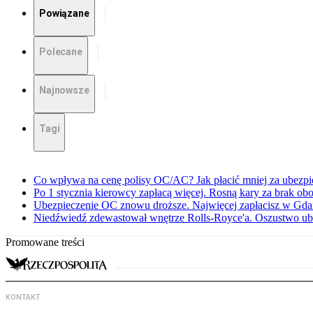
Powiązane
Polecane
Najnowsze
Tagi
Co wpływa na cenę polisy OC/AC? Jak płacić mniej za ubezp
Po 1 stycznia kierowcy zapłacą więcej. Rosną kary za brak 
Ubezpieczenie OC znowu droższe. Najwięcej zapłacisz w Gda
Niedźwiedź zdewastował wnętrze Rolls-Royce'a. Oszustwo 
Promowane treści
KONTAKT