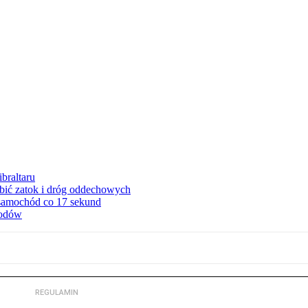
braltaru
ębić zatok i dróg oddechowych
 samochód co 17 sekund
hodów
REGULAMIN