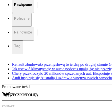
Powiązane
Polecane
Najnowsze
Tagi
Renault zbudowało przemysłową twierdzę po drugiej stronie Gi
Jak ustawić klimatyzację w aucie podczas upału, by nie przezi
Chery przekroczyło 20 milionów sprzedanych aut. Eksportuje
Audi inspiruje się Australią i uzdrawia wnętrza swoich samoc
Promowane treści
KONTAKT