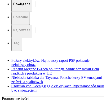
Powiązane
Polecane
Najnowsze
Tagi
Pożary elektryków. Najnowszy raport PSP pokazuje
pełniejszy obraz
Renault Megane E-Tech po liftingu. Silnik bez metali ziem
rzadkich i produkcja w UE
Niebieska tabletka dla Taycana. Porsche leczy EV emocjami
ze świata spalinówek
Christian von Koenigsegg o elektrykach: hipersamochód musi
być zwierzęciem
Promowane treści