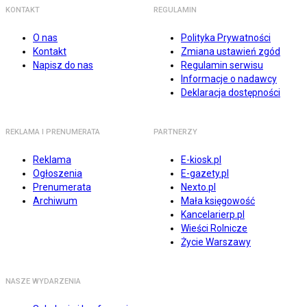
KONTAKT
REGULAMIN
O nas
Polityka Prywatności
Kontakt
Zmiana ustawień zgód
Napisz do nas
Regulamin serwisu
Informacje o nadawcy
Deklaracja dostępności
REKLAMA I PRENUMERATA
PARTNERZY
Reklama
E-kiosk.pl
Ogłoszenia
E-gazety.pl
Prenumerata
Nexto.pl
Archiwum
Mała księgowość
Kancelarierp.pl
Wieści Rolnicze
Życie Warszawy
NASZE WYDARZENIA